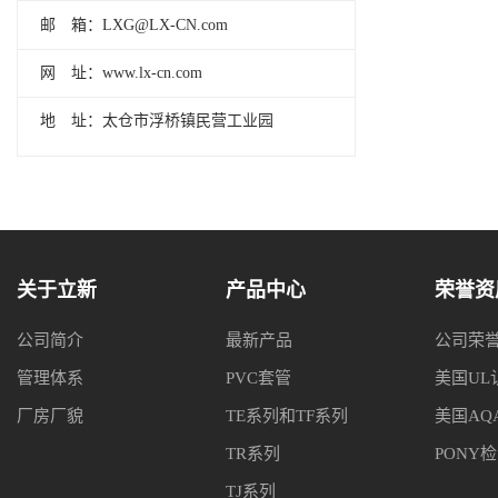
邮 箱：LXG@LX-CN.com
网 址：www.lx-cn.com
地 址：太仓市浮桥镇民营工业园
关于立新
产品中心
荣誉资
公司简介
最新产品
公司荣
管理体系
PVC套管
美国UL
厂房厂貌
TE系列和TF系列
美国AQ
TR系列
PONY
TJ系列